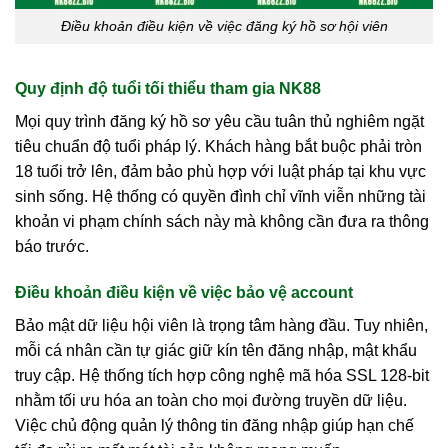
Điều khoản điều kiện về việc đăng ký hồ sơ hội viên
Quy định độ tuổi tối thiểu tham gia NK88
Mọi quy trình đăng ký hồ sơ yêu cầu tuân thủ nghiêm ngặt
tiêu chuẩn độ tuổi pháp lý. Khách hàng bắt buộc phải tròn
18 tuổi trở lên, đảm bảo phù hợp với luật pháp tại khu vực
sinh sống. Hệ thống có quyền đình chỉ vĩnh viễn những tài
khoản vi phạm chính sách này mà không cần đưa ra thông
báo trước.
Điều khoản điều kiện về việc bảo vệ account
Bảo mật dữ liệu hội viên là trọng tâm hàng đầu. Tuy nhiên,
mỗi cá nhân cần tự giác giữ kín tên đăng nhập, mật khẩu
truy cập. Hệ thống tích hợp công nghệ mã hóa SSL 128-bit
nhằm tối ưu hóa an toàn cho mọi đường truyền dữ liệu.
Việc chủ động quản lý thông tin đăng nhập giúp hạn chế