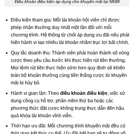
Điều khoản điều kiện áp dụng cho khuyến mãi tại NK88
Điều kiện tham gia: Mỗi tài khoản hội viên chỉ được
phép nhận thưởng duy nhất một lần đối với mỗi
chương trình. Hệ thống từ chối áp dụng ưu đãi nếu phát
hiện hành vi tạo nhiều tài khoản nhằm trục lợi bất chính.
Quy tắc doanh thu: Thành viên phải hoàn thành số vòng
cược theo yêu cầu trước khi thực hiện rút tiền thưởng.
Mọi lệnh rút tiền thực hiện sớm hơn quy định sẽ khiến
toàn bộ khoản thưởng cùng tiền thắng cược từ khuyến
mãi bị hủy bỏ.
Hành vi gian lận: Theo
điều khoản điều kiện
, việc sử
dụng công cụ hỗ trợ, phần mềm thứ ba hoặc các
phương thức đặt cược không trung thực dẫn đến hậu
quả khóa tài khoản vĩnh viễn.
Thời hạn ưu đãi: Mỗi chương trình khuyến mãi đều có
thời gian kết thúc cụ thể. Ưu đãi hết hạn sẽ tự động vô