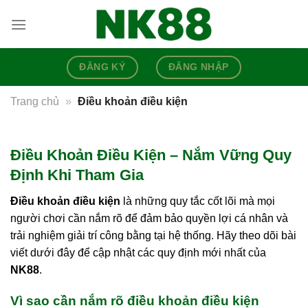
Skip
to
content
ĐĂNG KÝ
ĐĂNG NHẬP
Trang chủ
»
Điều khoản điều kiện
Điều Khoản Điều Kiện – Nắm Vững Quy
Định Khi Tham Gia
Điều khoản điều kiện
là những quy tắc cốt lõi mà mọi
người chơi cần nắm rõ để đảm bảo quyền lợi cá nhân và
trải nghiệm giải trí công bằng tại hệ thống. Hãy theo dõi bài
viết dưới đây để cập nhật các quy định mới nhất của
NK88
.
Vì sao cần nắm rõ điều khoản điều kiện