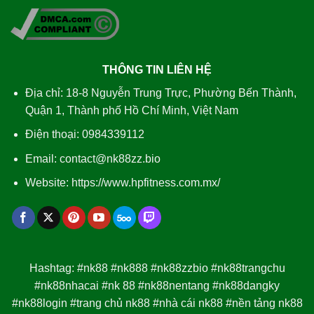
THÔNG TIN LIÊN HỆ
Địa chỉ: 18-8 Nguyễn Trung Trực, Phường Bến Thành,
Quận 1, Thành phố Hồ Chí Minh, Việt Nam
Điện thoại: 0984339112
Email:
contact@nk88zz.bio
Website:
https://www.hpfitness.com.mx/
Hashtag: #nk88 #nk888 #nk88zzbio #nk88trangchu
#nk88nhacai #nk 88 #nk88nentang #nk88dangky
#nk88login #trang chủ nk88 #nhà cái nk88 #nền tảng nk88