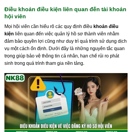
Điều khoản điều kiện liên quan đến tài khoản
hội viên
Mọi hội viên cần hiểu rõ các quy định điều
khoản điều
kiện
liên quan đến việc quản lý hồ sơ thành viên nhằm
đảm bảo quyền lợi cũng như duy trì quá trình sử dụng dịch
vụ một cách ổn định. Dưới đây là những nguyên tắc quan
trọng giúp bảo vệ thông tin cá nhân, hạn chế rủi ro phát
sinh trong quá trình tham gia nền tảng.