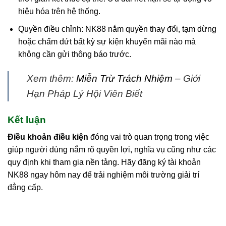
hiệu hóa trên hệ thống.
Quyền điều chỉnh: NK88 nắm quyền thay đổi, tạm dừng
hoặc chấm dứt bất kỳ sự kiện khuyến mãi nào mà
không cần gửi thông báo trước.
Xem thêm:
Miễn Trừ Trách Nhiệm
– Giới
Hạn Pháp Lý Hội Viên Biết
Kết luận
Điều khoản điều kiện
đóng vai trò quan trọng trong việc
giúp người dùng nắm rõ quyền lợi, nghĩa vụ cũng như các
quy định khi tham gia nền tảng. Hãy đăng ký tài khoản
NK88 ngay hôm nay để trải nghiệm môi trường giải trí
đẳng cấp.