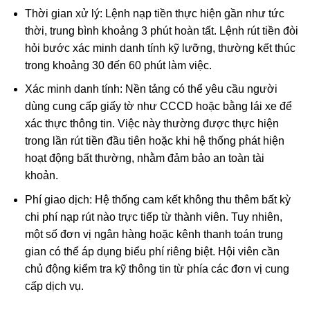
Thời gian xử lý: Lệnh nạp tiền thực hiện gần như tức
thời, trung bình khoảng 3 phút hoàn tất. Lệnh rút tiền đòi
hỏi bước xác minh danh tính kỹ lưỡng, thường kết thúc
trong khoảng 30 đến 60 phút làm việc.
Xác minh danh tính: Nền tảng có thể yêu cầu người
dùng cung cấp giấy tờ như CCCD hoặc bằng lái xe để
xác thực thông tin. Việc này thường được thực hiện
trong lần rút tiền đầu tiên hoặc khi hệ thống phát hiện
hoạt động bất thường, nhằm đảm bảo an toàn tài
khoản.
Phí giao dịch: Hệ thống cam kết không thu thêm bất kỳ
chi phí nạp rút nào trực tiếp từ thành viên. Tuy nhiên,
một số đơn vị ngân hàng hoặc kênh thanh toán trung
gian có thể áp dụng biểu phí riêng biệt. Hội viên cần
chủ động kiểm tra kỹ thông tin từ phía các đơn vị cung
cấp dịch vụ.