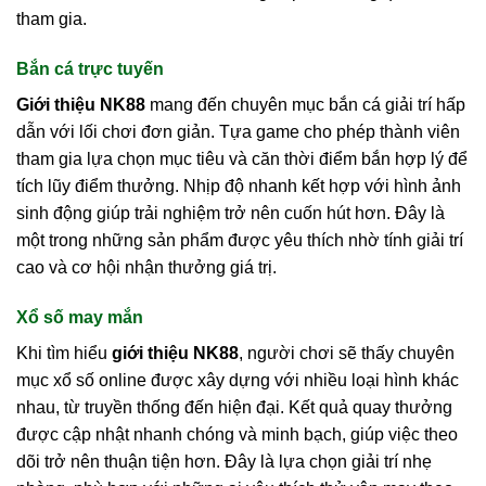
tham gia.
Bắn cá trực tuyến
Giới thiệu NK88
mang đến chuyên mục bắn cá giải trí hấp
dẫn với lối chơi đơn giản. Tựa game cho phép thành viên
tham gia lựa chọn mục tiêu và căn thời điểm bắn hợp lý để
tích lũy điểm thưởng. Nhịp độ nhanh kết hợp với hình ảnh
sinh động giúp trải nghiệm trở nên cuốn hút hơn. Đây là
một trong những sản phẩm được yêu thích nhờ tính giải trí
cao và cơ hội nhận thưởng giá trị.
Xổ số may mắn
Khi tìm hiểu
giới thiệu NK88
, người chơi sẽ thấy chuyên
mục xổ số online được xây dựng với nhiều loại hình khác
nhau, từ truyền thống đến hiện đại. Kết quả quay thưởng
được cập nhật nhanh chóng và minh bạch, giúp việc theo
dõi trở nên thuận tiện hơn. Đây là lựa chọn giải trí nhẹ