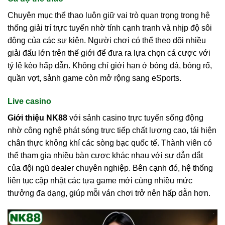
Chuyên mục thể thao luôn giữ vai trò quan trọng trong hệ
thống giải trí trực tuyến nhờ tính cạnh tranh và nhịp độ sôi
động của các sự kiện. Người chơi có thể theo dõi nhiều
giải đấu lớn trên thế giới để đưa ra lựa chọn cá cược với
tỷ lệ kèo hấp dẫn. Không chỉ giới hạn ở bóng đá, bóng rổ,
quần vợt, sảnh game còn mở rộng sang eSports.
Live casino
Giới thiệu NK88
với sảnh casino trực tuyến sống động
nhờ công nghệ phát sóng trực tiếp chất lượng cao, tái hiện
chân thực không khí các sòng bạc quốc tế. Thành viên có
thể tham gia nhiều bàn cược khác nhau với sự dẫn dắt
của đội ngũ dealer chuyên nghiệp. Bên cạnh đó, hệ thống
liên tục cập nhật các tựa game mới cùng nhiều mức
thưởng đa dạng, giúp mỗi ván chơi trở nên hấp dẫn hơn.