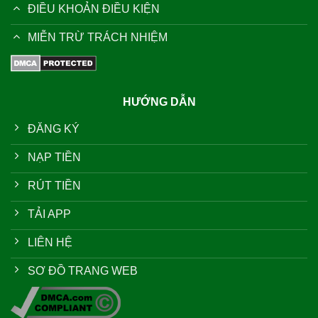
ĐIỀU KHOẢN ĐIỀU KIỆN
MIỄN TRỪ TRÁCH NHIỆM
HƯỚNG DẪN
ĐĂNG KÝ
NẠP TIỀN
RÚT TIỀN
TẢI APP
LIÊN HỆ
SƠ ĐỒ TRANG WEB