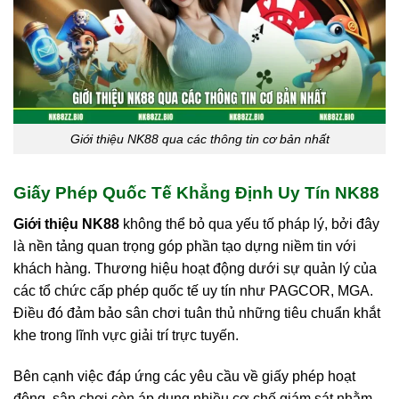
Giới thiệu NK88 qua các thông tin cơ bản nhất
Giấy Phép Quốc Tế Khẳng Định Uy Tín NK88
Giới thiệu NK88
không thể bỏ qua yếu tố pháp lý, bởi đây
là nền tảng quan trọng góp phần tạo dựng niềm tin với
khách hàng. Thương hiệu hoạt động dưới sự quản lý của
các tổ chức cấp phép quốc tế uy tín như PAGCOR, MGA.
Điều đó đảm bảo sân chơi tuân thủ những tiêu chuẩn khắt
khe trong lĩnh vực giải trí trực tuyến.
Bên cạnh việc đáp ứng các yêu cầu về giấy phép hoạt
động, sân chơi còn áp dụng nhiều cơ chế giám sát nhằm