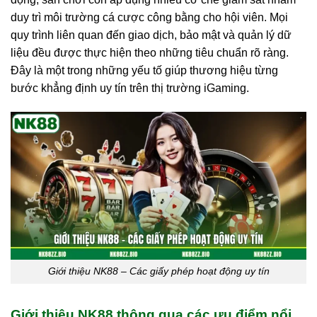
duy trì môi trường cá cược công bằng cho hội viên. Mọi
quy trình liên quan đến giao dịch, bảo mật và quản lý dữ
liệu đều được thực hiện theo những tiêu chuẩn rõ ràng.
Đây là một trong những yếu tố giúp thương hiệu từng
bước khẳng định uy tín trên thị trường iGaming.
Giới thiệu NK88 – Các giấy phép hoạt động uy tín
Giới thiệu NK88 thông qua các ưu điểm nổi