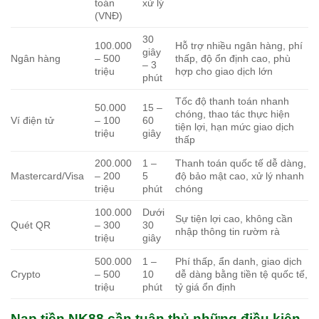
toán
xử lý
(VNĐ)
30
100.000
Hỗ trợ nhiều ngân hàng, phí
giây
Ngân hàng
– 500
thấp, độ ổn định cao, phù
– 3
triệu
hợp cho giao dịch lớn
phút
Tốc độ thanh toán nhanh
50.000
15 –
chóng, thao tác thực hiện
Ví điện tử
– 100
60
tiện lợi, hạn mức giao dịch
triệu
giây
thấp
200.000
1 –
Thanh toán quốc tế dễ dàng,
Mastercard/Visa
– 200
5
độ bảo mật cao, xử lý nhanh
triệu
phút
chóng
100.000
Dưới
Sự tiện lợi cao, không cần
Quét QR
– 300
30
nhập thông tin rườm rà
triệu
giây
500.000
1 –
Phí thấp, ẩn danh, giao dịch
Crypto
– 500
10
dễ dàng bằng tiền tệ quốc tế,
triệu
phút
tỷ giá ổn định
Nạp tiền NK88 cần tuân thủ những điều kiện