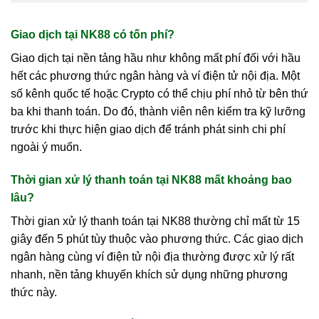
Giao dịch tại NK88 có tốn phí?
Giao dịch tại nền tảng hầu như không mất phí đối với hầu
hết các phương thức ngân hàng và ví điện tử nội địa. Một
số kênh quốc tế hoặc Crypto có thể chịu phí nhỏ từ bên thứ
ba khi thanh toán. Do đó, thành viên nên kiểm tra kỹ lưỡng
trước khi thực hiện giao dịch để tránh phát sinh chi phí
ngoài ý muốn.
Thời gian xử lý thanh toán tại NK88 mất khoảng bao
lâu?
Thời gian xử lý thanh toán tại NK88 thường chỉ mất từ 15
giây đến 5 phút tùy thuộc vào phương thức. Các giao dịch
ngân hàng cùng ví điện tử nội địa thường được xử lý rất
nhanh, nền tảng khuyến khích sử dụng những phương
thức này.