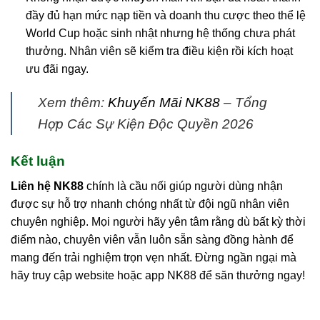
đầy đủ hạn mức nạp tiền và doanh thu cược theo thể lệ
World Cup hoặc sinh nhật nhưng hệ thống chưa phát
thưởng. Nhân viên sẽ kiểm tra điều kiện rồi kích hoạt
ưu đãi ngay.
Xem thêm:
Khuyến Mãi NK88
– Tổng
Hợp Các Sự Kiện Độc Quyền 2026
Kết luận
Liên hệ NK88
chính là cầu nối giúp người dùng nhận
được sự hỗ trợ nhanh chóng nhất từ đội ngũ nhân viên
chuyên nghiệp. Mọi người hãy yên tâm rằng dù bất kỳ thời
điểm nào, chuyên viên vẫn luôn sẵn sàng đồng hành để
mang đến trải nghiệm trọn vẹn nhất. Đừng ngần ngại mà
hãy truy cập website hoặc app NK88 để săn thưởng ngay!