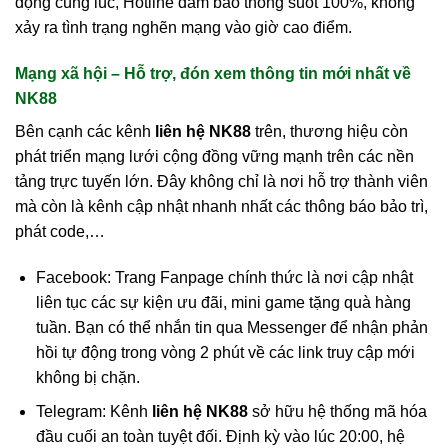
động cùng lúc, Hotline đảm bảo thông suốt 100%, không
xảy ra tình trạng nghẽn mạng vào giờ cao điểm.
Mạng xã hội – Hỗ trợ, đón xem thông tin mới nhất về
NK88
Bên cạnh các kênh
liên hệ NK88
trên, thương hiệu còn
phát triển mạng lưới cộng đồng vững mạnh trên các nền
tảng trực tuyến lớn. Đây không chỉ là nơi hỗ trợ thành viên
mà còn là kênh cập nhật nhanh nhất các thông báo bảo trì,
phát code,…
Facebook: Trang Fanpage chính thức là nơi cập nhật
liên tục các sự kiện ưu đãi, mini game tặng quà hàng
tuần. Bạn có thể nhắn tin qua Messenger để nhận phản
hồi tự động trong vòng 2 phút về các link truy cập mới
không bị chặn.
Telegram: Kênh
liên hệ NK88
sở hữu hệ thống mã hóa
đầu cuối an toàn tuyệt đối. Định kỳ vào lúc 20:00, hệ