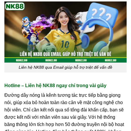
Liên hệ NK88 qua Email giúp hỗ trợ triệt để vấn đề
Hotline – Liên hệ NK88 ngay chỉ trong vài giây
Đường dây nóng là kênh tương tác trực tiếp bằng giọng
nói, giúp xóa bỏ hoàn toàn rào cản về mặt công nghệ cho
hội viên. Chỉ cần kết nối qua số tổng đài khẩn cấp, bạn sẽ
được kết nối với nhân viên sau vài giây. Với hệ thống
băng thông lớn tích hợp hơn 50 đường truyền nội bộ hoạt