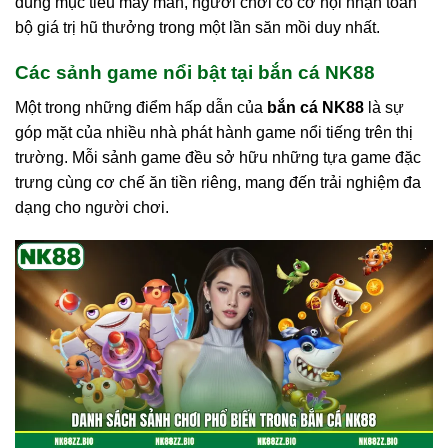
đúng mục tiêu may mắn, người chơi có cơ hội nhận toàn
bộ giá trị hũ thưởng trong một lần săn mồi duy nhất.
Các sảnh game nổi bật tại bắn cá NK88
Một trong những điểm hấp dẫn của
bắn cá NK88
là sự
góp mặt của nhiều nhà phát hành game nổi tiếng trên thị
trường. Mỗi sảnh game đều sở hữu những tựa game đặc
trưng cùng cơ chế ăn tiền riêng, mang đến trải nghiệm đa
dạng cho người chơi.