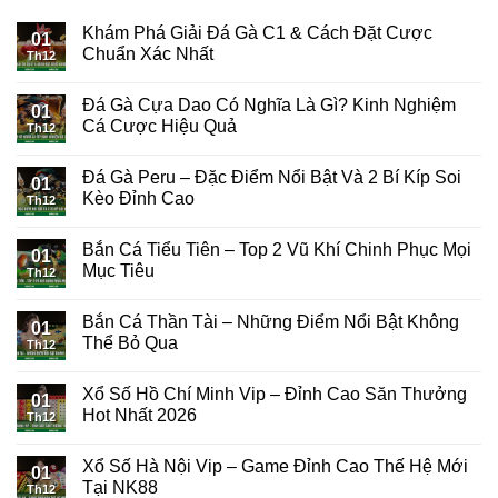
Khám Phá Giải Đá Gà C1 & Cách Đặt Cược
01
Chuẩn Xác Nhất
Th12
Đá Gà Cựa Dao Có Nghĩa Là Gì? Kinh Nghiệm
01
Cá Cược Hiệu Quả
Th12
Đá Gà Peru – Đặc Điểm Nổi Bật Và 2 Bí Kíp Soi
01
Kèo Đỉnh Cao
Th12
Bắn Cá Tiểu Tiên – Top 2 Vũ Khí Chinh Phục Mọi
01
Mục Tiêu
Th12
Bắn Cá Thần Tài – Những Điểm Nổi Bật Không
01
Thể Bỏ Qua
Th12
Xổ Số Hồ Chí Minh Vip – Đỉnh Cao Săn Thưởng
01
Hot Nhất 2026
Th12
Xổ Số Hà Nội Vip – Game Đỉnh Cao Thế Hệ Mới
01
Tại NK88
Th12