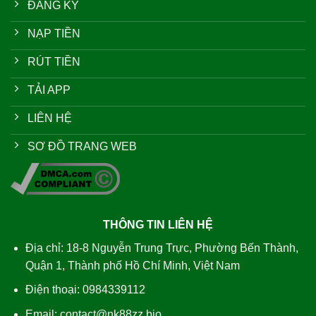
ĐĂNG KÝ
NẠP TIỀN
RÚT TIỀN
TẢI APP
LIÊN HỆ
SƠ ĐỒ TRANG WEB
THÔNG TIN LIÊN HỆ
Địa chỉ: 18-8 Nguyễn Trung Trực, Phường Bến Thành,
Quận 1, Thành phố Hồ Chí Minh, Việt Nam
Điện thoại: 0984339112
Email:
contact@nk88zz.bio