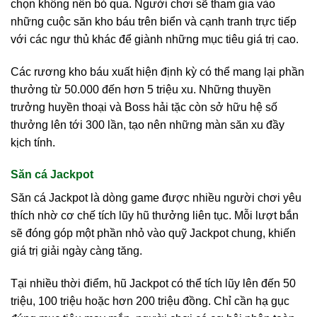
chọn không nên bỏ qua. Người chơi sẽ tham gia vào
những cuộc săn kho báu trên biển và cạnh tranh trực tiếp
với các ngư thủ khác để giành những mục tiêu giá trị cao.
Các rương kho báu xuất hiện định kỳ có thể mang lại phần
thưởng từ 50.000 đến hơn 5 triệu xu. Những thuyền
trưởng huyền thoại và Boss hải tặc còn sở hữu hệ số
thưởng lên tới 300 lần, tạo nên những màn săn xu đầy
kịch tính.
Săn cá Jackpot
Săn cá Jackpot là dòng game được nhiều người chơi yêu
thích nhờ cơ chế tích lũy hũ thưởng liên tục. Mỗi lượt bắn
sẽ đóng góp một phần nhỏ vào quỹ Jackpot chung, khiến
giá trị giải ngày càng tăng.
Tại nhiều thời điểm, hũ Jackpot có thể tích lũy lên đến 50
triệu, 100 triệu hoặc hơn 200 triệu đồng. Chỉ cần hạ gục