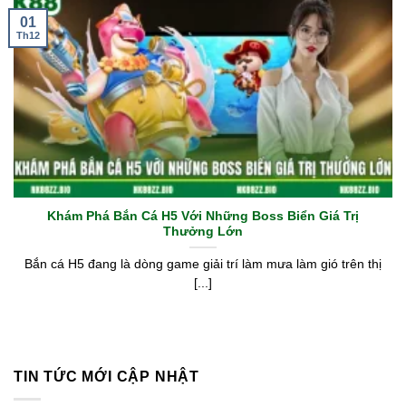
01
Th12
Khám Phá Bắn Cá H5 Với Những Boss Biển Giá Trị
Thưởng Lớn
Bắn cá H5 đang là dòng game giải trí làm mưa làm gió trên thị
[...]
TIN TỨC MỚI CẬP NHẬT