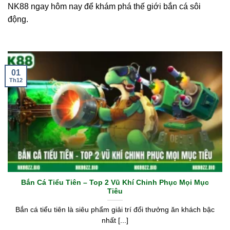
NK88 ngay hôm nay để khám phá thế giới bắn cá sôi
động.
01
Th12
Bắn Cá Tiểu Tiên – Top 2 Vũ Khí Chinh Phục Mọi Mục
Tiêu
Bắn cá tiểu tiên là siêu phẩm giải trí đổi thưởng ăn khách bậc
nhất [...]