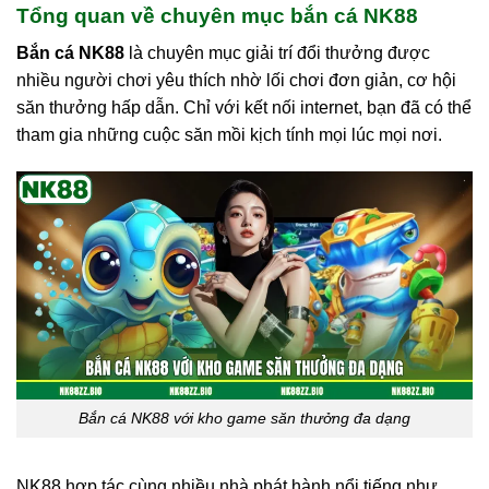
Tổng quan về chuyên mục bắn cá NK88
Bắn cá NK88
là chuyên mục giải trí đổi thưởng được
nhiều người chơi yêu thích nhờ lối chơi đơn giản, cơ hội
săn thưởng hấp dẫn. Chỉ với kết nối internet, bạn đã có thể
tham gia những cuộc săn mồi kịch tính mọi lúc mọi nơi.
Bắn cá NK88 với kho game săn thưởng đa dạng
NK88 hợp tác cùng nhiều nhà phát hành nổi tiếng như