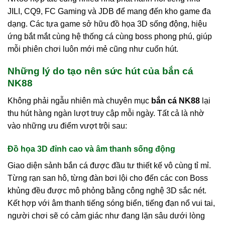
JILI, CQ9, FC Gaming và JDB để mang đến kho game đa
dạng. Các tựa game sở hữu đồ họa 3D sống động, hiệu
ứng bắt mắt cùng hệ thống cá cùng boss phong phú, giúp
mỗi phiên chơi luôn mới mẻ cũng như cuốn hút.
Những lý do tạo nên sức hút của bắn cá
NK88
Không phải ngẫu nhiên mà chuyên mục
bắn cá NK88
lại
thu hút hàng ngàn lượt truy cập mỗi ngày. Tất cả là nhờ
vào những ưu điểm vượt trội sau:
Đồ họa 3D đỉnh cao và âm thanh sống động
Giao diện sảnh bắn cá được đầu tư thiết kế vô cùng tỉ mỉ.
Từng rạn san hô, từng đàn bơi lội cho đến các con Boss
khủng đều được mô phỏng bằng công nghệ 3D sắc nét.
Kết hợp với âm thanh tiếng sóng biển, tiếng đạn nổ vui tai,
người chơi sẽ có cảm giác như đang lặn sâu dưới lòng