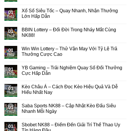
Xổ Số Siêu Tốc – Quay Nhanh, Nhận Thưởng
01
Lớn Hấp Dẫn
Th12
BBIN Lottery – Đổi Đời Trong Nháy Mắt Cùng
01
NK88!
Th12
Win Win Lottery – Thử Vận May Với Tỷ Lệ Trả
01
Thưởng Cược Cao
Th12
YB Gaming – Trải Nghiệm Quay Số Đổi Thưởng
01
Cực Hấp Dẫn
Th12
Kèo Châu Á – Cách Đọc Kèo Hiệu Quả Và Dễ
01
Hiểu Nhất Nay
Th12
Saba Sports NK88 – Cập Nhật Kèo Đấu Siêu
01
Nhanh Mỗi Ngày
Th12
Sbobet NK88 – Điểm Đến Giải Trí Thể Thao Uy
01
Tín Hàng Đầu
Th12