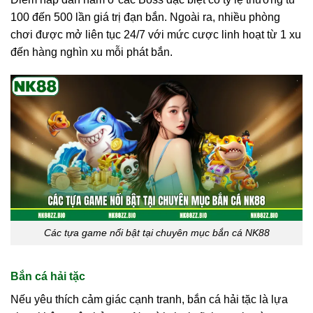
100 đến 500 lần giá trị đạn bắn. Ngoài ra, nhiều phòng
chơi được mở liên tục 24/7 với mức cược linh hoạt từ 1 xu
đến hàng nghìn xu mỗi phát bắn.
Các tựa game nổi bật tại chuyên mục bắn cá NK88
Bắn cá hải tặc
Nếu yêu thích cảm giác cạnh tranh, bắn cá hải tặc là lựa