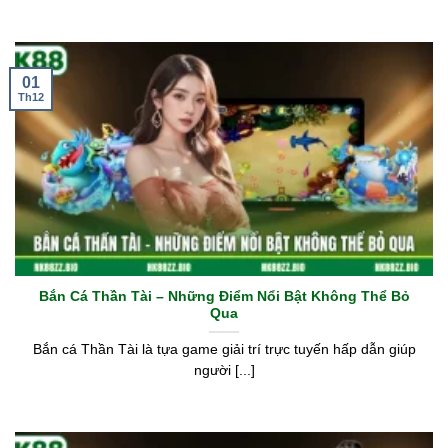
01
Th12
Bắn Cá Thần Tài – Những Điểm Nổi Bật Không Thể Bỏ
Qua
Bắn cá Thần Tài là tựa game giải trí trực tuyến hấp dẫn giúp
người [...]