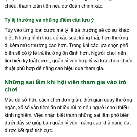
chiếu, thanh toán tiền nếu dự đoán chính xác.
Tỷ lệ thưởng và những điểm cần lưu ý
Tùy vào từng loại cược mà tỷ lệ trả thưởng sẽ có sự khác
biệt. Những hình thức có xác suất trúng thấp hơn thường
đi kèm mức thưởng cao hơn. Trong khi các lựa chọn phổ
biến sẽ có tỷ lệ trả thưởng ổn định hơn. Người chơi nên
tìm hiểu kỹ luật cược, quản lý vốn hợp lý và lựa chọn chiến
thuật phù hợp để nâng cao hiệu quả tham gia.
Những sai lầm khi hội viên tham gia vào trò
chơi
Mặc dù sở hữu cách chơi đơn giản, thời gian quay thưởng
ngắn, xổ số vẫn tiềm ẩn nhiều rủi ro nếu người chơi thiếu
kinh nghiệm. Việc nhận biết tránh những sai lầm phổ biến
dưới đây sẽ giúp bạn quản lý vốn, nâng cao khả năng đạt
được kết quả tích cực.