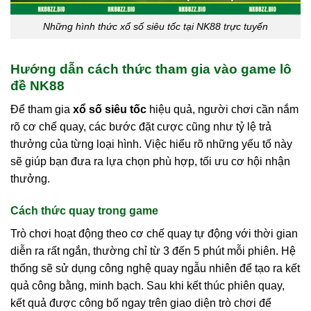
Những hình thức xổ số siêu tốc tại NK88 trực tuyến
Hướng dẫn cách thức tham gia vào game lô
đề NK88
Để tham gia
xổ số
siêu tốc
hiệu quả, người chơi cần nắm
rõ cơ chế quay, các bước đặt cược cũng như tỷ lệ trả
thưởng của từng loại hình. Việc hiểu rõ những yếu tố này
sẽ giúp bạn đưa ra lựa chọn phù hợp, tối ưu cơ hội nhận
thưởng.
Cách thức quay trong game
Trò chơi hoạt động theo cơ chế quay tự động với thời gian
diễn ra rất ngắn, thường chỉ từ 3 đến 5 phút mỗi phiên. Hệ
thống sẽ sử dụng công nghệ quay ngẫu nhiên để tạo ra kết
quả công bằng, minh bạch. Sau khi kết thúc phiên quay,
kết quả được công bố ngay trên giao diện trò chơi để