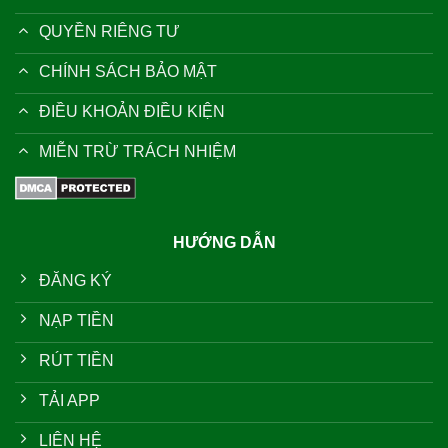
QUYỀN RIÊNG TƯ
CHÍNH SÁCH BẢO MẬT
ĐIỀU KHOẢN ĐIỀU KIỆN
MIỄN TRỪ TRÁCH NHIỆM
HƯỚNG DẪN
ĐĂNG KÝ
NẠP TIỀN
RÚT TIỀN
TẢI APP
LIÊN HỆ