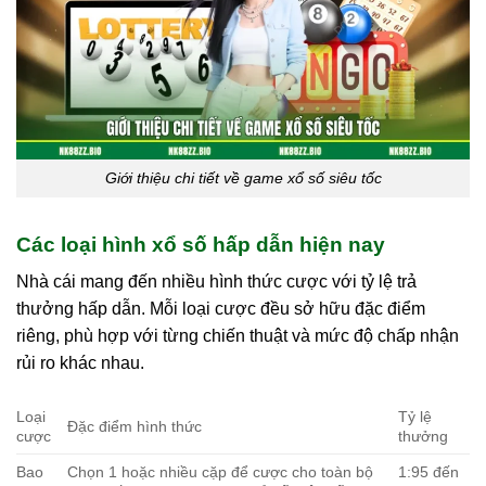
Giới thiệu chi tiết về game xổ số siêu tốc
Các loại hình xổ số hấp dẫn hiện nay
Nhà cái mang đến nhiều hình thức cược với tỷ lệ trả
thưởng hấp dẫn. Mỗi loại cược đều sở hữu đặc điểm
riêng, phù hợp với từng chiến thuật và mức độ chấp nhận
rủi ro khác nhau.
Loại
Tỷ lệ
Đặc điểm hình thức
cược
thưởng
Bao
Chọn 1 hoặc nhiều cặp để cược cho toàn bộ
1:95 đến