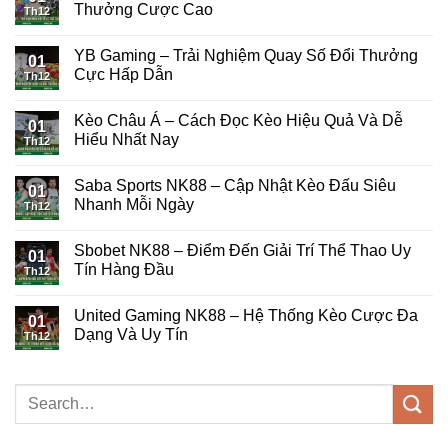
Thưởng Cược Cao
Th12
YB Gaming – Trải Nghiệm Quay Số Đổi Thưởng
01
Cực Hấp Dẫn
Th12
Kèo Châu Á – Cách Đọc Kèo Hiệu Quả Và Dễ
01
Hiểu Nhất Nay
Th12
Saba Sports NK88 – Cập Nhật Kèo Đấu Siêu
01
Nhanh Mỗi Ngày
Th12
Sbobet NK88 – Điểm Đến Giải Trí Thể Thao Uy
01
Tín Hàng Đầu
Th12
United Gaming NK88 – Hệ Thống Kèo Cược Đa
01
Dạng Và Uy Tín
Th12