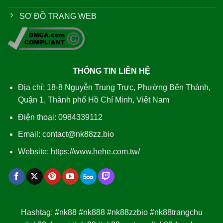
SƠ ĐỒ TRANG WEB
THÔNG TIN LIÊN HỆ
Địa chỉ: 18-8 Nguyễn Trung Trực, Phường Bến Thành,
Quận 1, Thành phố Hồ Chí Minh, Việt Nam
Điện thoại: 0984339112
Email:
contact@nk88zz.bio
Website:
https://www.hehe.com.tw/
Hashtag: #nk88 #nk888 #nk88zzbio #nk88trangchu