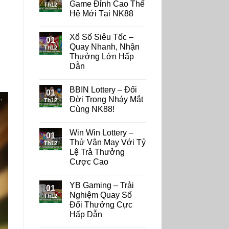
Game Đỉnh Cao Thế
Th12
Hệ Mới Tại NK88
Xổ Số Siêu Tốc –
01
Quay Nhanh, Nhận
Th12
Thưởng Lớn Hấp
Dẫn
BBIN Lottery – Đổi
01
Đời Trong Nháy Mắt
Th12
Cùng NK88!
Win Win Lottery –
01
Thử Vận May Với Tỷ
Th12
Lệ Trả Thưởng
Cược Cao
YB Gaming – Trải
01
Nghiệm Quay Số
Th12
Đổi Thưởng Cực
Hấp Dẫn