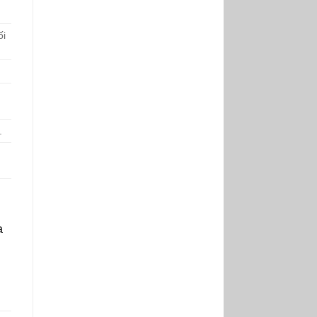
ối
.
a