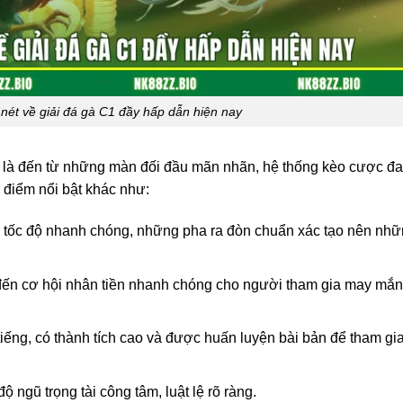
nét về giải đá gà C1 đầy hấp dẫn hiện nay
t là đến từ những màn đối đầu mãn nhãn, hệ thống kèo cược đa
 điểm nổi bật khác như:
ới tốc độ nhanh chóng, những pha ra đòn chuẩn xác tạo nên nh
đến cơ hội nhân tiền nhanh chóng cho người tham gia may mắn
tiếng, có thành tích cao và được huấn luyện bài bản để tham gi
 ngũ trọng tài công tâm, luật lệ rõ ràng.