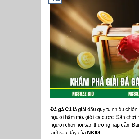
Đá gà C1
là giải đấu quy tụ nhiều chiến
người hâm mộ, giới cá cược. Sân chơi n
người chơi hội săn thưởng hấp dẫn. Bạn 
viết sau đây của
NK88
!