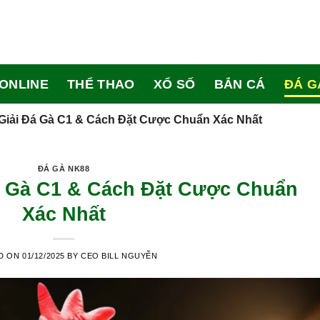
ONLINE
THỂ THAO
XỔ SỐ
BẮN CÁ
ĐÁ G
iải Đá Gà C1 & Cách Đặt Cược Chuẩn Xác Nhất
ĐÁ GÀ NK88
 Gà C1 & Cách Đặt Cược Chuẩn
Xác Nhất
D ON
01/12/2025
BY
CEO BILL NGUYỄN