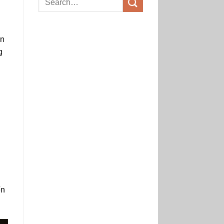
ẩn
g
ến