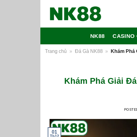
Skip
to
content
NK88
CASINO 
Trang chủ
»
Đá Gà NK88
»
Khám Phá G
Khám Phá Giải Đá
POSTE
01
Th12