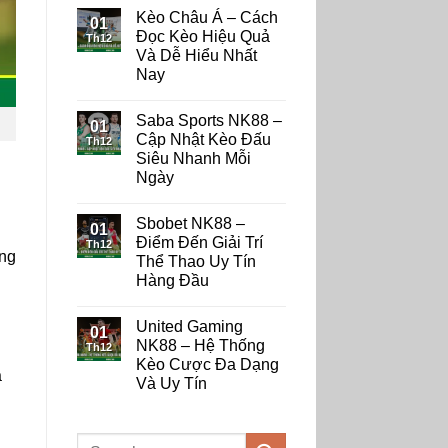
Kèo Châu Á – Cách
01
Đọc Kèo Hiệu Quả
Th12
Và Dễ Hiểu Nhất
Nay
Saba Sports NK88 –
01
Cập Nhật Kèo Đấu
Th12
Siêu Nhanh Mỗi
Ngày
Sbobet NK88 –
01
Điểm Đến Giải Trí
Th12
ững
Thể Thao Uy Tín
Hàng Đầu
United Gaming
01
NK88 – Hệ Thống
Th12
Kèo Cược Đa Dạng
a
Và Uy Tín