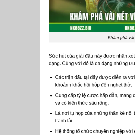
Khám phá vài 
Sức hút của giải đấu này được nhận xé
dạng. Cùng với đó là đa dạng những ưu
Các trận đấu tại đây được diễn ra v
khoảnh khắc hồi hộp đến nghẹt thở.
Cung cấp tỷ lệ cược hấp dẫn, mang 
và có kiến thức sâu rộng.
Là nơi tụ họp của những thần kê nổi 
tranh tài.
Hệ thống tổ chức chuyên nghiệp với độ