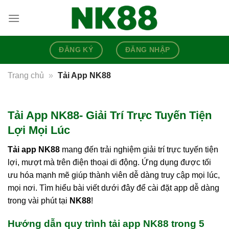
Skip
to
content
ĐĂNG KÝ
ĐĂNG NHẬP
Trang chủ
»
Tải App NK88
Tải App NK88- Giải Trí Trực Tuyến Tiện
Lợi Mọi Lúc
Tải app NK88
mang đến trải nghiệm giải trí trực tuyến tiện
lợi, mượt mà trên điện thoại di động. Ứng dụng được tối
ưu hóa mạnh mẽ giúp thành viên dễ dàng truy cập mọi lúc,
mọi nơi. Tìm hiểu bài viết dưới đây để cài đặt app dễ dàng
trong vài phút tại
NK88
!
Hướng dẫn quy trình tải app NK88 trong 5