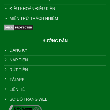
ĐIỀU KHOẢN ĐIỀU KIỆN
MIỄN TRỪ TRÁCH NHIỆM
HƯỚNG DẪN
ĐĂNG KÝ
NẠP TIỀN
RÚT TIỀN
TẢI APP
LIÊN HỆ
SƠ ĐỒ TRANG WEB