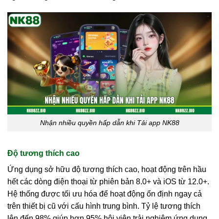
Nhận nhiều quyền hấp dẫn khi Tải app NK88
Độ tương thích cao
Ứng dụng sở hữu độ tương thích cao, hoạt động trên hầu
hết các dòng điện thoại từ phiên bản 8.0+ và iOS từ 12.0+.
Hệ thống được tối ưu hóa để hoạt động ổn định ngay cả
trên thiết bị cũ với cấu hình trung bình. Tỷ lệ tương thích
lên đến 98% giúp hơn 95% hội viên trải nghiệm ứng dụng