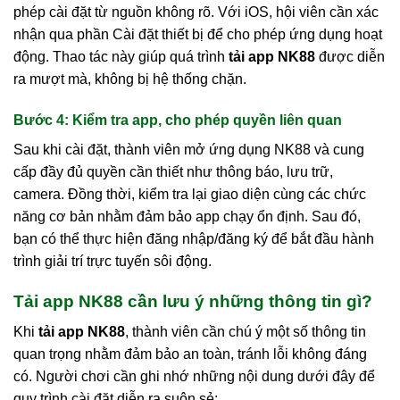
phép cài đặt từ nguồn không rõ. Với iOS, hội viên cần xác
nhận qua phần Cài đặt thiết bị để cho phép ứng dụng hoạt
động. Thao tác này giúp quá trình
tải app NK88
được diễn
ra mượt mà, không bị hệ thống chặn.
Bước 4: Kiểm tra app, cho phép quyền liên quan
Sau khi cài đặt, thành viên mở ứng dụng NK88 và cung
cấp đầy đủ quyền cần thiết như thông báo, lưu trữ,
camera. Đồng thời, kiểm tra lại giao diện cùng các chức
năng cơ bản nhằm đảm bảo app chạy ổn định. Sau đó,
bạn có thể thực hiện đăng nhập/đăng ký để bắt đầu hành
trình giải trí trực tuyến sôi động.
Tải app NK88 cần lưu ý những thông tin gì?
Khi
tải app NK88
, thành viên cần chú ý một số thông tin
quan trọng nhằm đảm bảo an toàn, tránh lỗi không đáng
có. Người chơi cần ghi nhớ những nội dung dưới đây để
quy trình cài đặt diễn ra suôn sẻ: