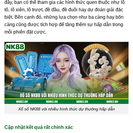
đây, bạn có thể tham gia các hình thức quen thuộc như lô
tô, lô xiên, lô trượt, đề đầu, đề đuôi hay dự đoán giải đặc
biệt. Bên cạnh đó, những lựa chọn như ba càng hay bốn
càng cũng được tích hợp để tăng thêm sự hấp dẫn trong
mỗi phiên đặt cược.
Xổ số NK88 với nhiều hình thức dự thưởng hấp dẫn
Cập nhật kết quả rất chính xác