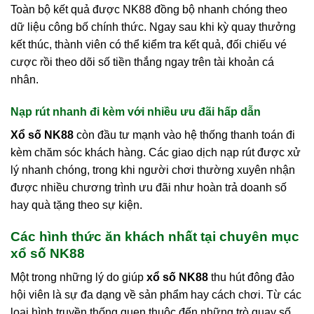
Toàn bộ kết quả được NK88 đồng bộ nhanh chóng theo
dữ liệu công bố chính thức. Ngay sau khi kỳ quay thưởng
kết thúc, thành viên có thể kiểm tra kết quả, đối chiếu vé
cược rồi theo dõi số tiền thắng ngay trên tài khoản cá
nhân.
Nạp rút nhanh đi kèm với nhiều ưu đãi hấp dẫn
Xổ số NK88
còn đầu tư mạnh vào hệ thống thanh toán đi
kèm chăm sóc khách hàng. Các giao dịch nạp rút được xử
lý nhanh chóng, trong khi người chơi thường xuyên nhận
được nhiều chương trình ưu đãi như hoàn trả doanh số
hay quà tặng theo sự kiện.
Các hình thức ăn khách nhất tại chuyên mục
xổ số NK88
Một trong những lý do giúp
xổ số NK88
thu hút đông đảo
hội viên là sự đa dạng về sản phẩm hay cách chơi. Từ các
loại hình truyền thống quen thuộc đến những trò quay số