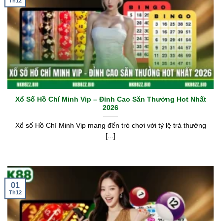
Th12
Xổ Số Hồ Chí Minh Vip – Đỉnh Cao Săn Thưởng Hot Nhất
2026
Xổ số Hồ Chí Minh Vip mang đến trò chơi với tỷ lệ trả thưởng
[...]
01
Th12