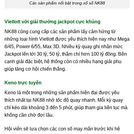
Các sản phẩm nổi bật trong xổ số NK88
Vietlott với giải thưởng jackpot cực khủng
NK88 cũng cung cấp các sản phẩm lấy cảm hứng từ
những loại hình Vietlott được yêu thích hiện nay như Mega
6/45, Power 6/55, Max 3D. Nhiều kỳ quay ghi nhận mức
Jackpot lên tới 30 tỷ, 50 tỷ, thậm chí hơn 100 tỷ đồng. Bên
cạnh giải đặc biệt, hệ thống còn có nhiều hạng giải phụ
giúp tăng cơ hội chiến thắng.
Keno trực tuyến
Keno là một trong những sản phẩm hiện đại được yêu
thích nhất tại NK88 nhờ tốc độ quay nhanh. Mỗi kỳ quay
chỉ kéo dài khoảng 3 đến 5 phút, giúp tham gia liên tục mà
không cần chờ đợi lâu.
Hội viên sẽ lựa chọn các con số may mắn trước khi hệ