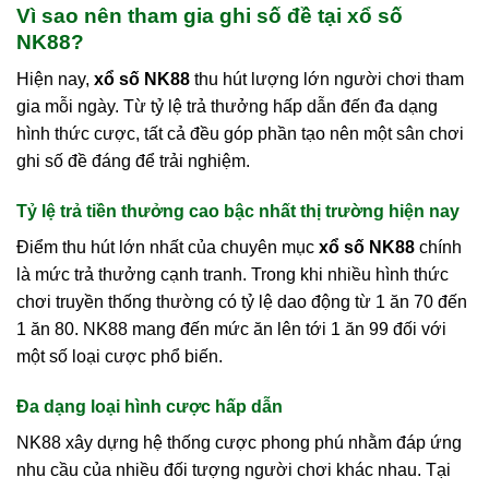
Vì sao nên tham gia ghi số đề tại xổ số
NK88?
Hiện nay,
xổ số NK88
thu hút lượng lớn người chơi tham
gia mỗi ngày. Từ tỷ lệ trả thưởng hấp dẫn đến đa dạng
hình thức cược, tất cả đều góp phần tạo nên một sân chơi
ghi số đề đáng để trải nghiệm.
Tỷ lệ trả tiền thưởng cao bậc nhất thị trường hiện nay
Điểm thu hút lớn nhất của chuyên mục
xổ số NK88
chính
là mức trả thưởng cạnh tranh. Trong khi nhiều hình thức
chơi truyền thống thường có tỷ lệ dao động từ 1 ăn 70 đến
1 ăn 80. NK88 mang đến mức ăn lên tới 1 ăn 99 đối với
một số loại cược phổ biến.
Đa dạng loại hình cược hấp dẫn
NK88 xây dựng hệ thống cược phong phú nhằm đáp ứng
nhu cầu của nhiều đối tượng người chơi khác nhau. Tại