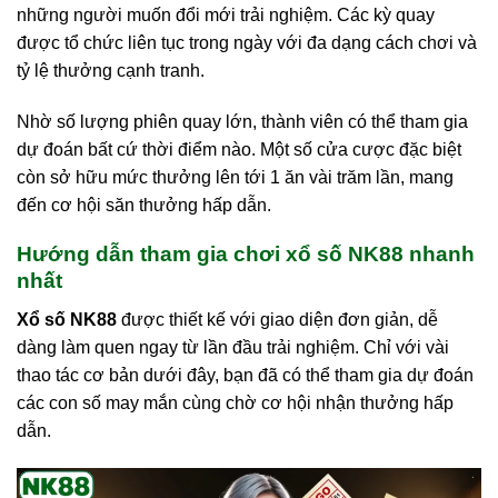
những người muốn đổi mới trải nghiệm. Các kỳ quay
được tổ chức liên tục trong ngày với đa dạng cách chơi và
tỷ lệ thưởng cạnh tranh.
Nhờ số lượng phiên quay lớn, thành viên có thể tham gia
dự đoán bất cứ thời điểm nào. Một số cửa cược đặc biệt
còn sở hữu mức thưởng lên tới 1 ăn vài trăm lần, mang
đến cơ hội săn thưởng hấp dẫn.
Hướng dẫn tham gia chơi xổ số NK88 nhanh
nhất
Xổ số NK88
được thiết kế với giao diện đơn giản, dễ
dàng làm quen ngay từ lần đầu trải nghiệm. Chỉ với vài
thao tác cơ bản dưới đây, bạn đã có thể tham gia dự đoán
các con số may mắn cùng chờ cơ hội nhận thưởng hấp
dẫn.