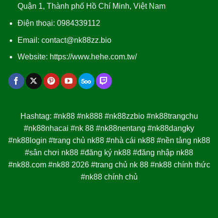
Quận 1, Thành phố Hồ Chí Minh, Việt Nam
Điện thoại: 0984339112
Email:
contact@nk88zz.bio
Website:
https://www.hehe.com.tw/
Hashtag: #nk88 #nk888 #nk88zzbio #nk88trangchu
#nk88nhacai #nk 88 #nk88nentang #nk88dangky
#nk88login #trang chủ nk88 #nhà cái nk88 #nền tảng nk88
#sân chơi nk88 #đăng ký nk88 #đăng nhập nk88
#nk88.com #nk88 2026 #trang chủ nk 88 #nk88 chính thức
#nk88 chính chủ