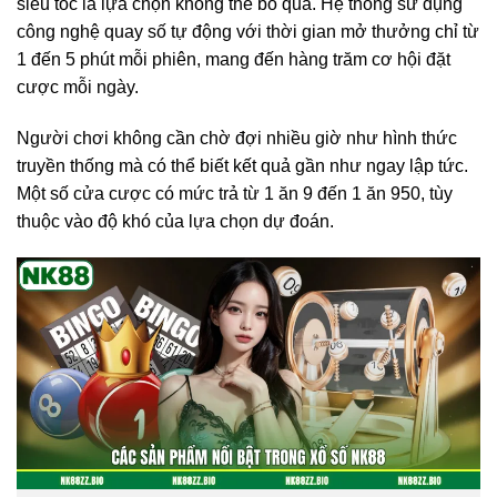
siêu tốc là lựa chọn không thể bỏ qua. Hệ thống sử dụng
công nghệ quay số tự động với thời gian mở thưởng chỉ từ
1 đến 5 phút mỗi phiên, mang đến hàng trăm cơ hội đặt
cược mỗi ngày.
Người chơi không cần chờ đợi nhiều giờ như hình thức
truyền thống mà có thể biết kết quả gần như ngay lập tức.
Một số cửa cược có mức trả từ 1 ăn 9 đến 1 ăn 950, tùy
thuộc vào độ khó của lựa chọn dự đoán.