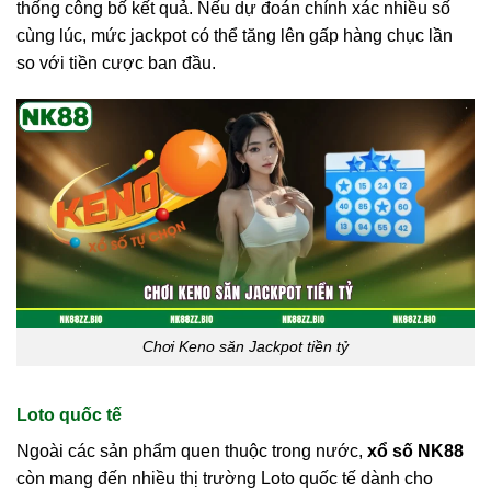
thống công bố kết quả. Nếu dự đoán chính xác nhiều số
cùng lúc, mức jackpot có thể tăng lên gấp hàng chục lần
so với tiền cược ban đầu.
Chơi Keno săn Jackpot tiền tỷ
Loto quốc tế
Ngoài các sản phẩm quen thuộc trong nước,
xổ số NK88
còn mang đến nhiều thị trường Loto quốc tế dành cho