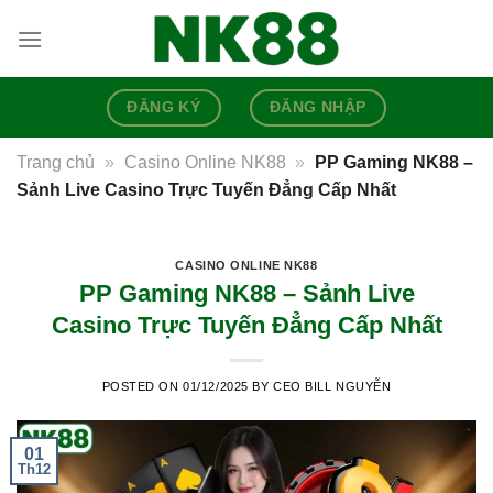
Skip
to
content
ĐĂNG KÝ
ĐĂNG NHẬP
Trang chủ
»
Casino Online NK88
»
PP Gaming NK88 –
Sảnh Live Casino Trực Tuyến Đẳng Cấp Nhất
CASINO ONLINE NK88
PP Gaming NK88 – Sảnh Live
Casino Trực Tuyến Đẳng Cấp Nhất
POSTED ON
01/12/2025
BY
CEO BILL NGUYỄN
01
Th12