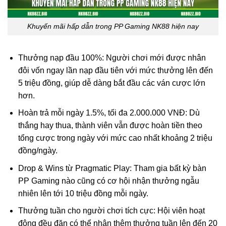
Khuyến mãi hấp dẫn trong PP Gaming NK88 hiện nay
Thưởng nạp đầu 100%: Người chơi mới được nhân
đôi vốn ngay lần nạp đầu tiên với mức thưởng lên đến
5 triệu đồng, giúp dễ dàng bắt đầu các ván cược lớn
hơn.
Hoàn trả mỗi ngày 1.5%, tối đa 2.000.000 VNĐ: Dù
thắng hay thua, thành viên vẫn được hoàn tiền theo
tổng cược trong ngày với mức cao nhất khoảng 2 triệu
đồng/ngày.
Drop & Wins từ Pragmatic Play: Tham gia bất kỳ bàn
PP Gaming nào cũng có cơ hội nhận thưởng ngẫu
nhiên lên tới 10 triệu đồng mỗi ngày.
Thưởng tuần cho người chơi tích cực: Hội viên hoạt
động đều đặn có thể nhận thêm thưởng tuần lên đến 20