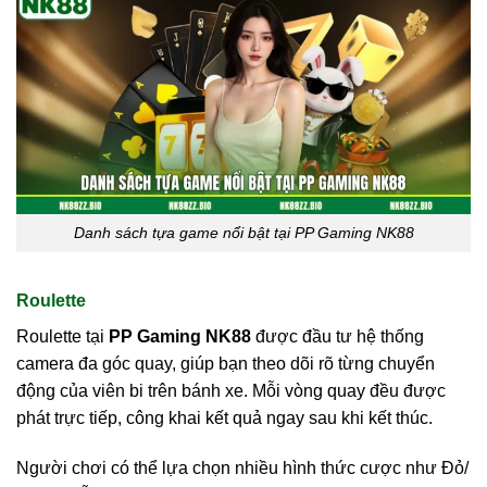
Danh sách tựa game nổi bật tại PP Gaming NK88
Roulette
Roulette tại
PP Gaming NK88
được đầu tư hệ thống
camera đa góc quay, giúp bạn theo dõi rõ từng chuyển
động của viên bi trên bánh xe. Mỗi vòng quay đều được
phát trực tiếp, công khai kết quả ngay sau khi kết thúc.
Người chơi có thể lựa chọn nhiều hình thức cược như Đỏ/