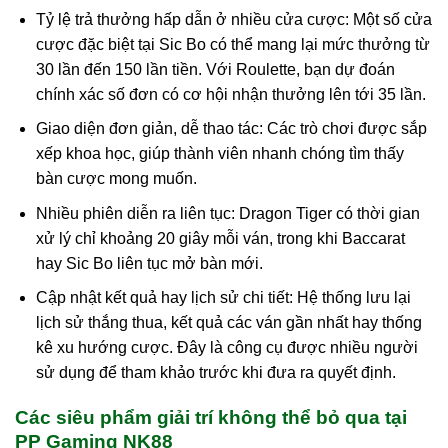
Tỷ lệ trả thưởng hấp dẫn ở nhiều cửa cược: Một số cửa
cược đặc biệt tại Sic Bo có thể mang lại mức thưởng từ
30 lần đến 150 lần tiền. Với Roulette, bạn dự đoán
chính xác số đơn có cơ hội nhận thưởng lên tới 35 lần.
Giao diện đơn giản, dễ thao tác: Các trò chơi được sắp
xếp khoa học, giúp thành viên nhanh chóng tìm thấy
bàn cược mong muốn.
Nhiều phiên diễn ra liên tục: Dragon Tiger có thời gian
xử lý chỉ khoảng 20 giây mỗi ván, trong khi Baccarat
hay Sic Bo liên tục mở bàn mới.
Cập nhật kết quả hay lịch sử chi tiết: Hệ thống lưu lại
lịch sử thắng thua, kết quả các ván gần nhất hay thống
kê xu hướng cược. Đây là công cụ được nhiều người
sử dụng để tham khảo trước khi đưa ra quyết định.
Các siêu phẩm giải trí không thể bỏ qua tại
PP Gaming NK88