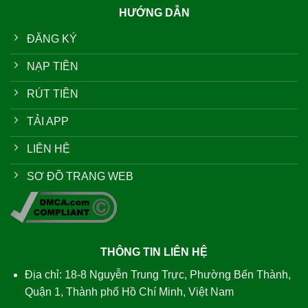
HƯỚNG DẪN
ĐĂNG KÝ
NẠP TIỀN
RÚT TIỀN
TẢI APP
LIÊN HỆ
SƠ ĐỒ TRANG WEB
THÔNG TIN LIÊN HỆ
Địa chỉ: 18-8 Nguyễn Trung Trực, Phường Bến Thành,
Quận 1, Thành phố Hồ Chí Minh, Việt Nam