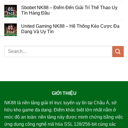
Sbobet NK88 – Điểm Đến Giải Trí Thể Thao Uy
01
Tín Hàng Đầu
Th12
United Gaming NK88 – Hệ Thống Kèo Cược Đa
01
Dạng Và Uy Tín
Th12
GIỚI THIỆU
NK88
là nền tảng giải trí trực tuyến uy tín tại Châu Á, sở
hữu kho game đa dạng. Điểm khác biệt lớn nhất nằm ở
mức độ an toàn: nền tảng này được minh chứng bằng việc
ứng dụng công nghệ mã hóa SSL 128/256-bit cùng xác