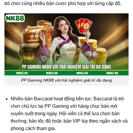
trò chơi cùng nhiều bàn cược phù hợp với từng cấp độ.
PP Gaming NK88 với trải nghiệm giải trí đa dạng
Nhiều bàn Baccarat hoạt động liên tục: Baccarat là trò
chơi chủ lực tại PP Gaming với hàng chục bàn mở
xuyên suốt trong ngày. Hội viên có thể lựa chọn bàn
thường, bàn tốc độ hoặc bàn VIP tùy theo ngân sách và
phong cách tham gia.