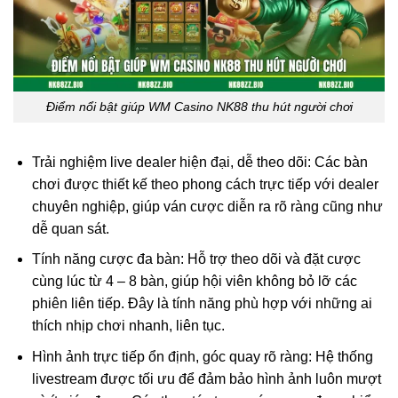
Điểm nổi bật giúp WM Casino NK88 thu hút người chơi
Trải nghiệm live dealer hiện đại, dễ theo dõi: Các bàn
chơi được thiết kế theo phong cách trực tiếp với dealer
chuyên nghiệp, giúp ván cược diễn ra rõ ràng cũng như
dễ quan sát.
Tính năng cược đa bàn: Hỗ trợ theo dõi và đặt cược
cùng lúc từ 4 – 8 bàn, giúp hội viên không bỏ lỡ các
phiên liên tiếp. Đây là tính năng phù hợp với những ai
thích nhịp chơi nhanh, liên tục.
Hình ảnh trực tiếp ổn định, góc quay rõ ràng: Hệ thống
livestream được tối ưu để đảm bảo hình ảnh luôn mượt