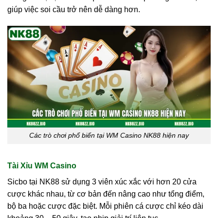
giúp việc soi cầu trở nên dễ dàng hơn.
Các trò chơi phổ biến tại WM Casino NK88 hiện nay
Tài Xỉu WM Casino
Sicbo tại NK88 sử dụng 3 viên xúc xắc với hơn 20 cửa
cược khác nhau, từ cơ bản đến nâng cao như tổng điểm,
bộ ba hoặc cược đặc biệt. Mỗi phiên cá cược chỉ kéo dài