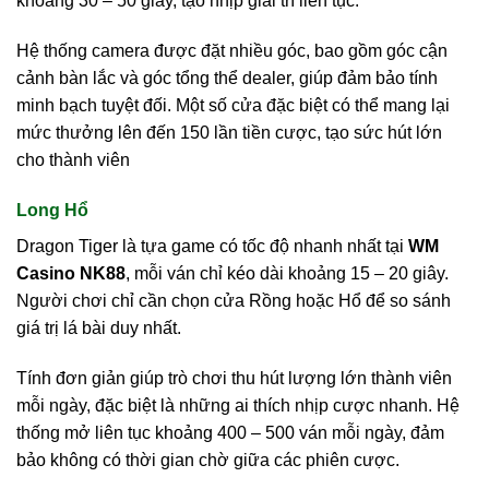
khoảng 30 – 50 giây, tạo nhịp giải trí liên tục.
Hệ thống camera được đặt nhiều góc, bao gồm góc cận
cảnh bàn lắc và góc tổng thể dealer, giúp đảm bảo tính
minh bạch tuyệt đối. Một số cửa đặc biệt có thể mang lại
mức thưởng lên đến 150 lần tiền cược, tạo sức hút lớn
cho thành viên
Long Hổ
Dragon Tiger là tựa game có tốc độ nhanh nhất tại
WM
Casino NK88
, mỗi ván chỉ kéo dài khoảng 15 – 20 giây.
Người chơi chỉ cần chọn cửa Rồng hoặc Hổ để so sánh
giá trị lá bài duy nhất.
Tính đơn giản giúp trò chơi thu hút lượng lớn thành viên
mỗi ngày, đặc biệt là những ai thích nhịp cược nhanh. Hệ
thống mở liên tục khoảng 400 – 500 ván mỗi ngày, đảm
bảo không có thời gian chờ giữa các phiên cược.