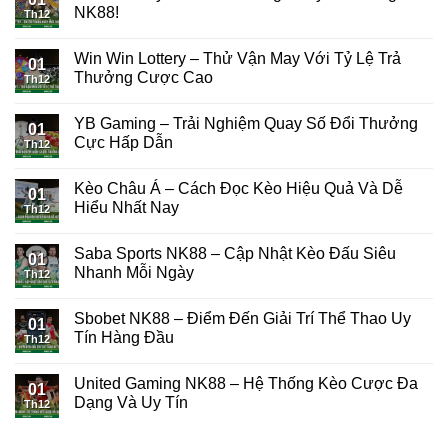
NK88!
Th12
Win Win Lottery – Thử Vận May Với Tỷ Lệ Trả
01
Thưởng Cược Cao
Th12
YB Gaming – Trải Nghiệm Quay Số Đổi Thưởng
01
Cực Hấp Dẫn
Th12
Kèo Châu Á – Cách Đọc Kèo Hiệu Quả Và Dễ
01
Hiểu Nhất Nay
Th12
Saba Sports NK88 – Cập Nhật Kèo Đấu Siêu
01
Nhanh Mỗi Ngày
Th12
Sbobet NK88 – Điểm Đến Giải Trí Thể Thao Uy
01
Tín Hàng Đầu
Th12
United Gaming NK88 – Hệ Thống Kèo Cược Đa
01
Dạng Và Uy Tín
Th12